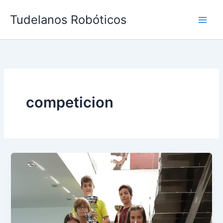
Ir
Tudelanos Robóticos
al
contenido
competicion