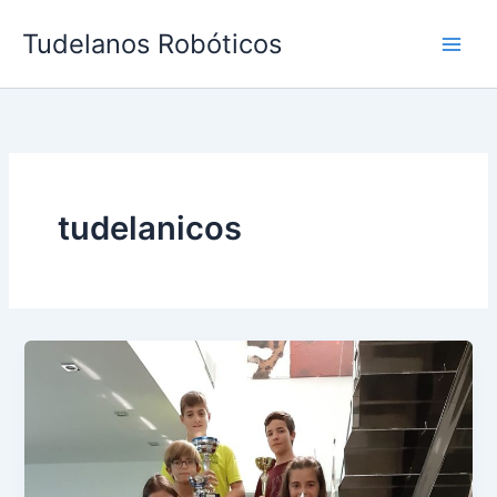
Ir
Tudelanos Robóticos
al
contenido
tudelanicos